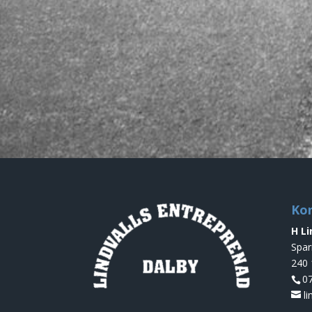
Ko
H Li
Spar
240 
0
l