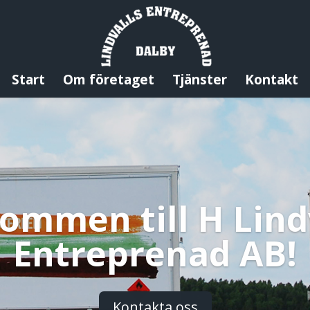
Start
Om företaget
Tjänster
Kontakt
ommen till H Lind
Entreprenad AB!
Kontakta oss