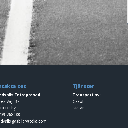
ntakta oss
Tjänster
ndvalls Entreprenad
Transport av:
res Väg 37
Gasol
10 Dalby
Metan
709-768280
indvalls.gasbilar@telia.com